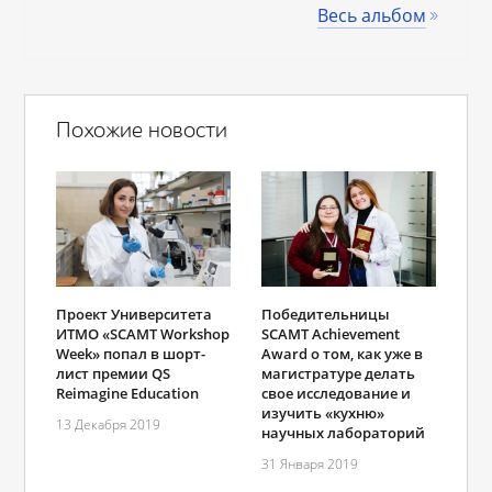
Весь альбом
Похожие новости
Проект Университета
Победительницы
ИТМО «SCAMT Workshop
SCAMT Achievement
Week» попал в шорт-
Award о том, как уже в
лист премии QS
магистратуре делать
Reimagine Education
свое исследование и
изучить «кухню»
13 Декабря 2019
научных лабораторий
31 Января 2019