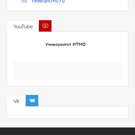
news@itmo.ru
YouTube
Университет ИТМО
VK