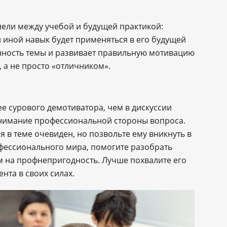
лели между учебой и будущей практикой:
и иной навык будет применяться в его будущей
нность темы и развивает правильную мотивацию
 а не просто «отличником».
е сурового демотиватора, чем в дискуссии
онимание профессиональной стороны вопроса.
ся в теме очевиден, но позвольте ему вникнуть в
офессионального мира, помогите разобрать
м на профнепригодность. Лучше похвалите его
ента в своих силах.