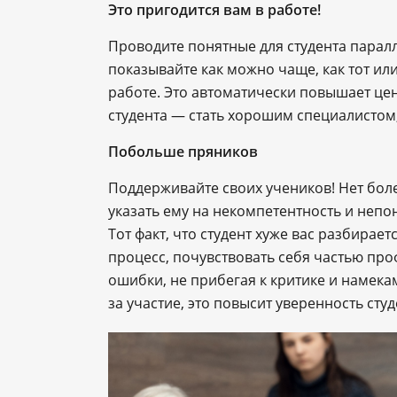
Это пригодится вам в работе!
Проводите понятные для студента парал
показывайте как можно чаще, как тот ил
работе. Это автоматически повышает це
студента — стать хорошим специалистом,
Побольше пряников
Поддерживайте своих учеников! Нет боле
указать ему на некомпетентность и неп
Тот факт, что студент хуже вас разбирает
процесс, почувствовать себя частью пр
ошибки, не прибегая к критике и намека
за участие, это повысит уверенность студ