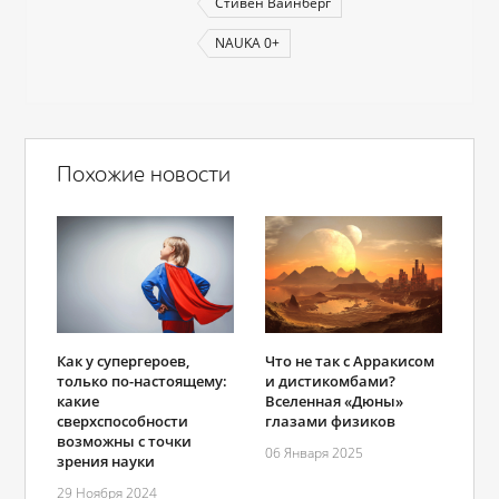
Стивен Вайнберг
NAUKA 0+
Похожие новости
Как у супергероев,
Что не так с Арракисом
только по-настоящему:
и дистикомбами?
какие
Вселенная «Дюны»
сверхспособности
глазами физиков
возможны с точки
06 Января 2025
зрения науки
29 Ноября 2024