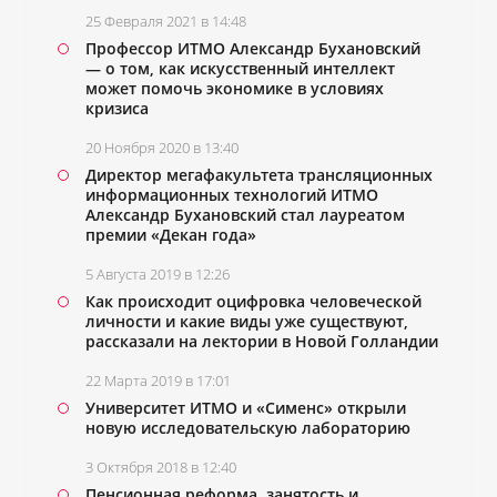
25 Февраля 2021 в 14:48
Профессор ИТМО Александр Бухановский
― о том, как искусственный интеллект
может помочь экономике в условиях
кризиса
20 Ноября 2020 в 13:40
Директор мегафакультета трансляционных
информационных технологий ИТМО
Александр Бухановский стал лауреатом
премии «Декан года»
5 Августа 2019 в 12:26
Как происходит оцифровка человеческой
личности и какие виды уже существуют,
рассказали на лектории в Новой Голландии
22 Марта 2019 в 17:01
Университет ИТМО и «Сименс» открыли
новую исследовательскую лабораторию
3 Октября 2018 в 12:40
Пенсионная реформа, занятость и