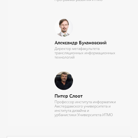
Александр Бухановский
Директор мегафакультета
трансляционных информационных
технологий
Питер Слоот
Профессор института информатики
Амстердамского университета и
института дизайна и
урбанистики Университета ИТМО