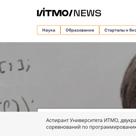
Наука
Образование
Стартапы и би
Аспирант Университета ИТМО, двукр
соревнований по программировани