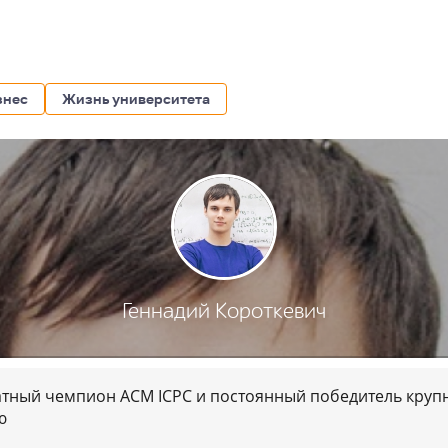
знес
Жизнь университета
Геннадий Короткевич
атный чемпион ACM ICPC и постоянный победитель кру
ю