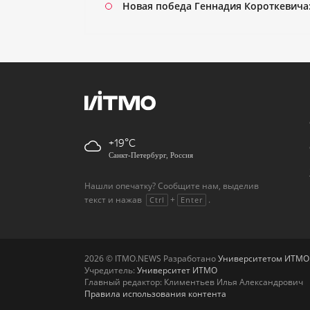
Новая победа Геннадия Короткевича:
+19
Санкт-Петербург, Россия
Нашли опечатку? Сообщите нам, выделив
текст и нажав
+
.
Ctrl
Enter
2026 © ITMO.NEWS Разработано
Университетом ИТМО
Учредитель:
Университет ИТМО
Главный редактор: Климентьев Илья Александрович
Правила использования контента