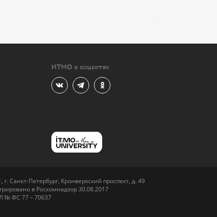
ИТМО в соцсетях
 г. Санкт-Петербург, Кронверкский проспект, д. 49
рировано в Роскомнадзор 30.08.2017
Л № ФС 77 – 70637