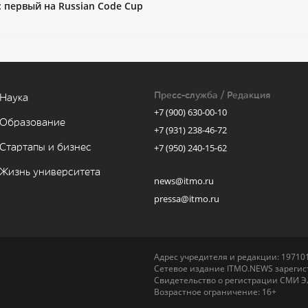
 первый на Russian Code Cup
Пресс-служба / Редакция
Наука
+7 (900) 630-00-10
Образование
+7 (931) 238-46-72
Стартапы и бизнес
+7 (950) 240-15-62
Жизнь университета
news@itmo.ru
pressa@itmo.ru
Адрес учредителя и редакции: 197101,
Сетевое издание ITMO.NEWS зарегист
Свидетельство о регистрации СМИ Э
Возрастное ограничение: 16+