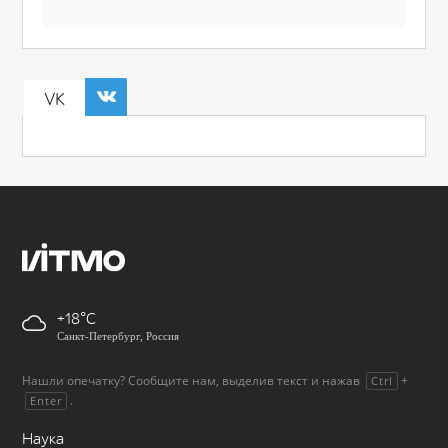
VK
+18
Санкт-Петербург, Россия
Нашли опечатку? Сообщите нам, выделив текст и нажав
+
Ctrl
.
Enter
Наука