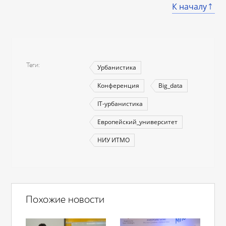
К началу
Теги
Урбанистика
Конференция
Big_data
IT-урбанистика
Европейский_университет
НИУ ИТМО
Похожие новости