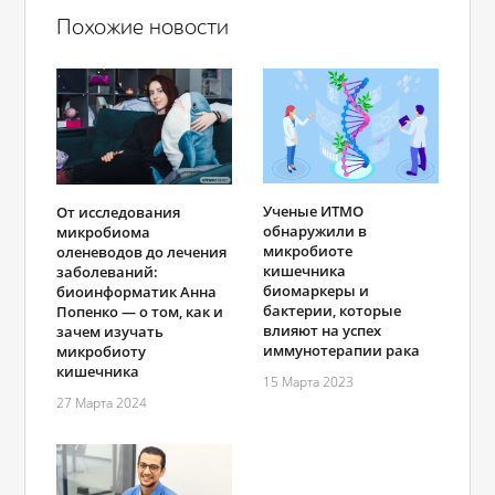
Похожие новости
Ученые ИТМО
От исследования
обнаружили в
микробиома
микробиоте
оленеводов до лечения
кишечника
заболеваний:
биомаркеры и
биоинформатик Анна
бактерии, которые
Попенко ― о том, как и
влияют на успех
зачем изучать
иммунотерапии рака
микробиоту
кишечника
15 Марта 2023
27 Марта 2024