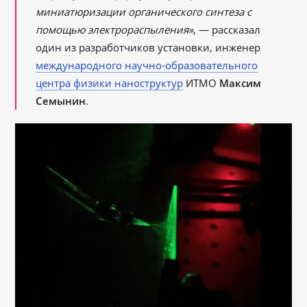
миниатюризации органического синтеза с
помощью электрораспыления»
, — рассказал
один из разработчиков установки, инженер
международного научно-образовательного
центра физики наноструктур
ИТМО
Максим
Семынин
.