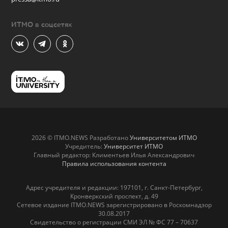
ИТМО в соцсетях
2026 © ITMO.NEWS Разработано
Университетом ИТМО
Учредитель:
Университет ИТМО
Главный редактор: Климентьев Илья Александрович
Правила использования контента
Адрес учредителя и редакции: 197101, г. Санкт-Петербург,
Кронверкский проспект, д. 49
Сетевое издание ITMO.NEWS зарегистрировано в Роскомнадзор
30.08.2017
Свидетельство о регистрации СМИ ЭЛ № ФС 77 – 70637