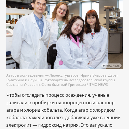
Авторы исследования — Леонид Гудзеров, Ирина Власова, Дарья
Булаткина и научный руководитель исследовательской группы
Светлана Уласевич. Фото: Дмитрий Григорьев / ITMO NEWS
Чтобы отследить процесс осаждения, ученые
заливали в пробирки однопроцентный раствор
агара и хлорид кобальта. Когда агар с хлоридом
кобальта зажелировался, добавляли уже внешний
электролит — гидроксид натрия. Это запускало