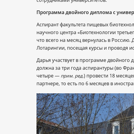
сотрудниками университетов.
Программа двойного диплома с униве
Аспирант факультета пищевых биотехно
научного центра «Биотехнологии третьег
что всего на месяц вернулась в Россию. 
Лотарингии, посещая курсы и проводя ис
Дарья участвует в программе двойного 
должна за три года аспирантуры (во Фран
четыре —
.) провести 18 месяце
прим. ред
партнере, то есть по 6 месяцев в иностр