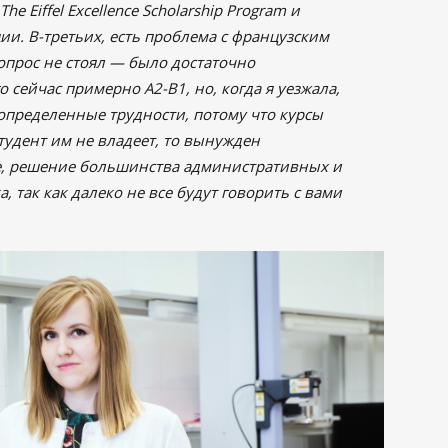
e Eiffel Excellence Scholarship Program и
и. В-третьих, есть проблема с французским
опрос не стоял — было достаточно
 сейчас примерно А2-B1, но, когда я уезжала,
 определенные трудности, потому что курсы
студент им не владеет, то вынужден
же, решение большинства административных и
 так как далеко не все будут говорить с вами