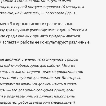
 пришли к соглашению. Мне нужно было
яцев, в первой поездке я провела 10 месяцев, а
твенно, на 8 месяцев»
, — рассказала Дарья.
мега-3 жирных кислот из растительных
азу три научных руководителя: один в России и
ропе среди ученых принято придерживаться
м аспектам работы ее консультируют различные
ме двойной степени, то столкнулась с рядом
гла найти лабораторию для работы. Многие
али, так как не видели точек соприкосновения
ственной научной деятельностью. Во-вторых,
кторант во Франции должен иметь в своем
сяц — это довольно солидная сумма, если
ьги у родителей или из личных накоплений
иверситет, работодатель или специальный