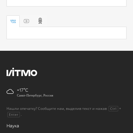
+17
Санкт-Петербург, Россия
Нашли опечатку? Сообщите нам, выделив текст и нажав
+
Ctrl
.
Enter
Наука