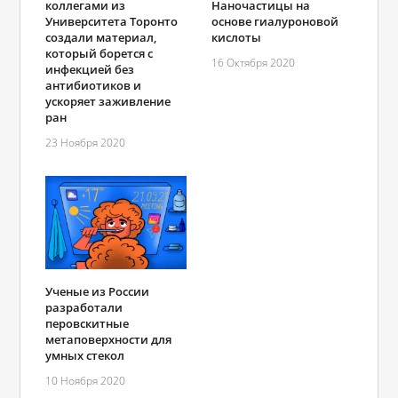
коллегами из
Наночастицы на
Университета Торонто
основе гиалуроновой
создали материал,
кислоты
который борется с
16 Октября 2020
инфекцией без
антибиотиков и
ускоряет заживление
ран
23 Ноября 2020
Ученые из России
разработали
перовскитные
метаповерхности для
умных стекол
10 Ноября 2020