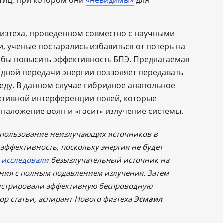
тиц, при котором они
«невидимы»
для
изтеха, проведенном совместно с научными
и, ученые постарались избавиться от потерь на
обы повысить эффективность БПЭ. Предлагаемая
дной передачи энергии позволяет передавать
еду. В данном случае гибридное анапольное
уктивной интерференции полей, которые
 наложение волн и «гасит» излучение системы.
спользование неизлучающих источников в
эффективность, поскольку энергия не будет
ы
исследовали
безызлучательный источник на
яния с полным подавлением излучения. Затем
нстрировали эффективную беспроводную
тор статьи, аспирант Нового физтеха
Эсмаил