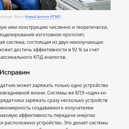
нганех. Фото:
Новый физтех ИТМО
ую ими конструкцию численно и теоретически,
 моделирования изготовили прототип.
ая система, состоящая из двух неизлучающих
может достичь эффективности в 92 % за счет
максимального КПД аналогов.
 Исправим
датчик может заряжать только одно устройство
повседневной жизни. Системы же БПЭ «один-ко-
едатчика заряжать сразу несколько устройств
авномерность создаваемого излучателем
наковую эффективность передачи энергии
ки расположено устройство. Это делает системы