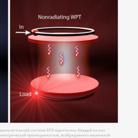
зызлучательной системе БПЭ идентичны. Каждый из них
диэлектрической проницаемостью, возбуждаемого маленькой