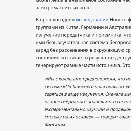
может лежать анапольное состояние час
электромагнитных волн.
В прошлогоднем
исследовании
Нового ф
группами из Китая, Германии и Австрали
излучение передатчика и приемника, чт
ими безызлучательная система беспрово
заряд без рассеивания в окружающую ср
состояние возникает в результате дестр
генерируют разные части источника. Это
«Мы с коллегами предположили, что и
системе БПЭ ближнего поля повысит ее 
теряться в виде излучения. Сначала м
основе гибридного анапольного состо
экспериментально изучили и продемо
систему на их основе», — говорит соав
Занганех
.