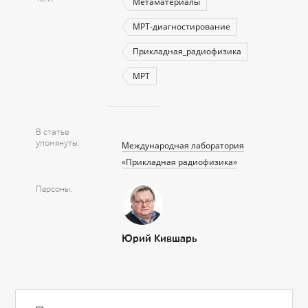
Метаматериалы
МРТ-диагностирование
Прикладная_радиофизика
МРТ
В статье
упомянуты
Международная лаборатория
«Прикладная радиофизика»
Персоны
Юрий Кившарь