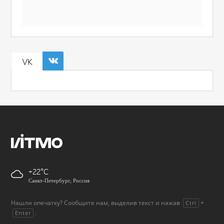
VK
+22
Санкт-Петербург, Россия
Нашли опечатку? Сообщите нам, выделив текст и нажав
+
Ctrl
.
Enter