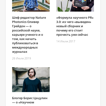
Шеф-редактор Nature
«Формула научного PR»
Photonics Оливер
3.0: из чего «выведен»
Грейдон — о
новый сборник и
российской науке,
почему его стоит
карьере ученого и о
прочесть уже сейчас
том, как начать
14 Июля 2017
публиковаться в
международных
журналах
26 Июля 2019
Блогер Борис Цацулин
— о «Научном