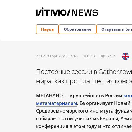
Наука
Образование
Стартапы и би
27 Сентября 2021, 15:43
UTC+3
7505
Постерные сессии в Gather.tow
мира: как прошла шестая ко
МЕТАНАНО ― крупнейшая в России
кон
метаматериалам
. Ее организует Новы
Средиземноморского института фунда
собирает сотни ученых из Европы, Азии
конференция в этом году и что отличае