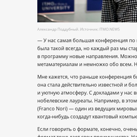
Александр Поддубный. Источник: ITMO.NEWS
― У нас самая большая конференция по 
была такой всегда, но каждый раз мы ст
в программу новые направления. Можно 
метаматериалам и немножко обо всем. Но
Мне кажется, что раньше конференция б
она стала действительно известной и бо
и уютную атмосферу. С докладами у нас
нобелевские лауреаты. Например, в это
(Franco Nori) ― один из ведущих мировых
когда-нибудь создадут квантовый компьют
Если говорить о формате, конечно, очен
формат тоже дает свои преимущества. Н