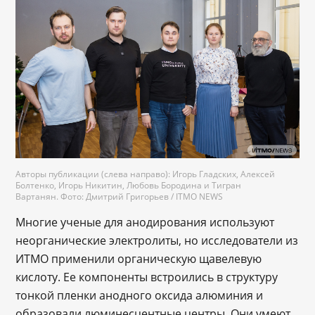
Авторы публикации (слева направо): Игорь Гладских, Алексей
Болтенко, Игорь Никитин, Любовь Бородина и Тигран
Вартанян. Фото: Дмитрий Григорьев / ITMO NEWS
Многие ученые для анодирования используют
неорганические электролиты, но исследователи из
ИТМО применили органическую щавелевую
кислоту. Ее компоненты встроились в структуру
тонкой пленки анодного оксида алюминия и
образовали люминесцентные центры. Они умеют