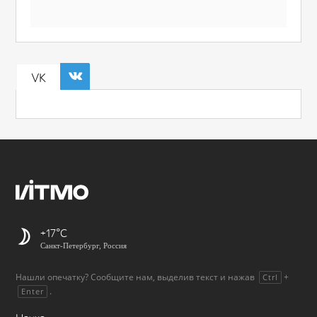
VK
+17
Санкт-Петербург, Россия
Нашли опечатку? Сообщите нам, выделив текст и нажав
+
Ctrl
.
Enter