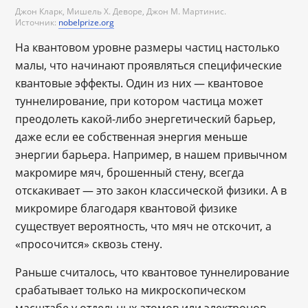
Джон Кларк, Мишель Х. Деворе, Джон М. Мартинис.
Источник:
nobelprize.org
На квантовом уровне размеры частиц настолько
малы, что начинают проявляться специфические
квантовые эффекты. Один из них — квантовое
туннелирование, при котором частица может
преодолеть какой-либо энергетический барьер,
даже если ее собственная энергия меньше
энергии барьера. Например, в нашем привычном
макромире мяч, брошенный стену, всегда
отскакивает — это закон классической физики. А в
микромире благодаря квантовой физике
существует вероятность, что мяч не отскочит, а
«просочится» сквозь стену.
Раньше считалось, что квантовое туннелирование
срабатывает только на микроскопическом