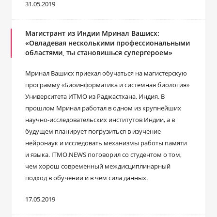
31.05.2019
Магистрант из Индии Мринал Вашисх:
«Овладевая несколькими профессиональными
областями, ты становишься супергероем»
Мринал Вашисх приехал обучаться на магистерскую
программу «Биоинформатика и системная биология»
Университета ИТМО из Раджастхана, Индия. В
прошлом Мринал работал в одном из крупнейших
научно-исследовательских институтов Индии, а в
будущем планирует погрузиться в изучение
нейронаук и исследовать механизмы работы памяти
и языка. ITMO.NEWS поговорил со студентом о том,
чем хорош современный междисциплинарный
подход в обучении и в чем сила данных.
17.05.2019