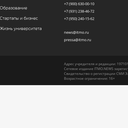
+7 (900) 630-00-10
Образование
+7 (931) 238-46-72
Стартапы и бизнес
+7 (950) 240-15-62
Жизнь университета
news@itmo.ru
pressa@itmo.ru
Адрес учредителя и редакции: 197101,
Сетевое издание ITMO.NEWS зарегист
Свидетельство о регистрации СМИ Э
Возрастное ограничение: 16+