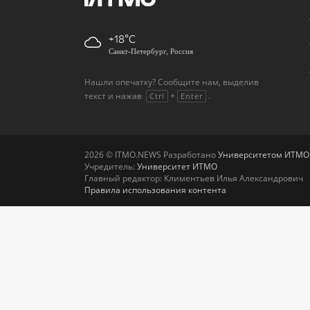
+18
Санкт-Петербург, Россия
Нашли опечатку? Сообщите нам, выделив
текст и нажав
+
.
Ctrl
Enter
2026 © ITMO.NEWS Разработано
Университетом ИТМО
Учредитель:
Университет ИТМО
Главный редактор: Климентьев Илья Александрович
Правила использования контента