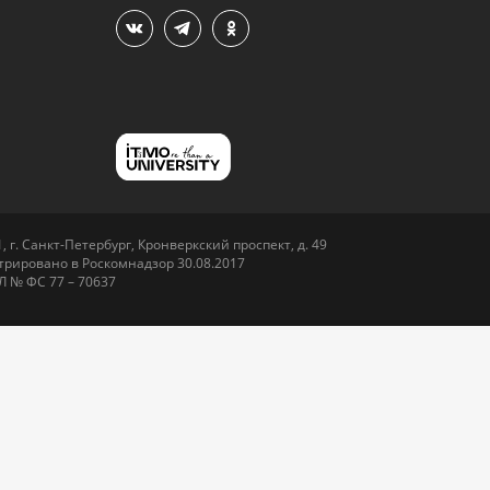
 г. Санкт-Петербург, Кронверкский проспект, д. 49
рировано в Роскомнадзор 30.08.2017
Л № ФС 77 – 70637