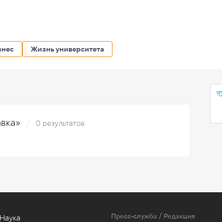
знес
Жизнь университета
авка»
0 результатов
Пресс-служба / Редакция
Наука