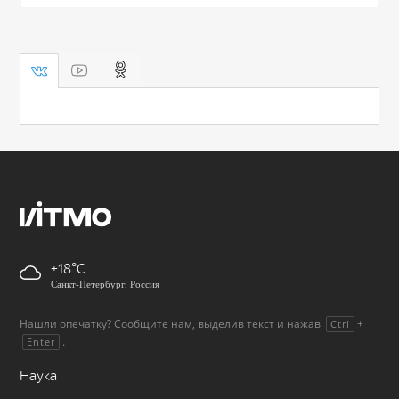
+18
Санкт-Петербург, Россия
Нашли опечатку? Сообщите нам, выделив текст и нажав
+
Ctrl
.
Enter
Наука