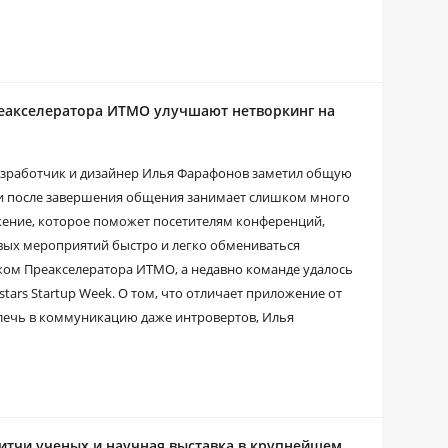
 Преакселератора ИТМО улучшают нетворкинг на
азработчик и дизайнер Илья Фарафонов заметил общую
и после завершения общения занимает слишком много
ожение, которое поможет посетителям конференций,
вых мероприятий быстро и легко обмениваться
иком Преакселератора ИТМО, а недавно команде удалось
ars Startup Week. О том, что отличает приложение от
влечь в коммуникацию даже интровертов, Илья
питчи ученых и научная выставка в крупнейшем