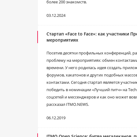
более 200 знакомств.
03.12.2024
Стартап «Face to Face»: как участники
мероприятиях
Посетив десятки профильных конференций, р
проблему на мероприятиях: обмен контактам
времени. У него родилась идея создать прил
форумов, хакатонов и других подобных массо
контактами. Сегодня стартап является участн
победить в номинации «Лучший питч» на Techst
соцсетей и мессенджеров и как оно может во
рассказал ITMO.NEWS.
06.12.2019
ITMO Open Science: битва мегадеканов, 