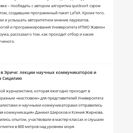
ке – пообедать с автором алгоритма quicksort сэром
ртом, создавшим программный пакет LaTeX. Кроме того,
еи и услышать авторитетное мнение лауреатов.
логий и программирования Университета ИТМО Жавлон
ма, рассказал о том, как проходит отбор и какие
ученого.
 в Эриче: лекции научных коммуникаторов и
на Сицилию
ной журналистике, которая ежегодно проходит в
бразным «мастхэвом» для представителей Университета
рналистами и научными коммуникаторами отправились
ая коммуникация» Даниил Широков и Ксения Жирнова.
ились опытом, участвовали в мастер-классах и слушали
отметке в 800 метров над уровнем моря.