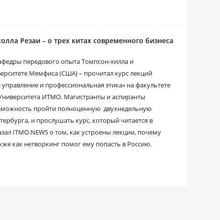
лла Резаи – о трех китах современного бизнеса
кафедры передового опыта Томпсон-хилла и
рситете Мемфиса (США) – прочитал курс лекций
 управление и профессиональная этика» на факультете
Университета ИТМО. Магистранты и аспиранты
зможность пройти полноценную двухнедельную
ербурга, и прослушать курс, который читается в
зал ITMO.NEWS о том, как устроены лекции, почему
кже как нетворкинг помог ему попасть в Россию.