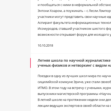
и пообщаться с ними в неформальной обстанов
Энтони Хоаром, а поужинать – с Лесли Лэмпо
участники могут представить свои научные ид
Аспирант факультета информационных техно
Исомуродов, ставший участником шестого фору
возможности открывает форум для молодого 
10.10.2018
Летняя школа по научной журналистике
ученых-физиков и нетворкинг с видом 
Поездки в одну из лучших школ мира по науч
сицилийской коммуне Эриче, уже стали своео
ИТМО. В этом году на встречу с учеными, жу
выпускники магистерской программы «Научн
В летней школе на протяжении недели они дел
лекции ведущих экспертов в своей области на 