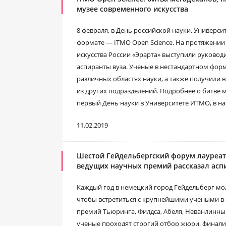
музее современного искусства
8 февраля, в День российской науки, Универ
формате — ITMO Open Science. На протяжении
искусства России «Эрарта» выступили руковод
аспиранты вуза. Ученые в нестандартном форм
различных областях науки, а также получили 
из других подразделений. Подробнее о битве 
первый День науки в Университете ИТМО, в н
11.02.2019
Шестой Гейдельбергский форум лауреат
ведущих научных премий рассказал ас
Каждый год в немецкий город Гейдельберг мо
чтобы встретиться с крупнейшими учеными в о
премий Тьюринга, Филдса, Абеля, Неванлинн
ученые проходят строгий отбор жюри, финалис