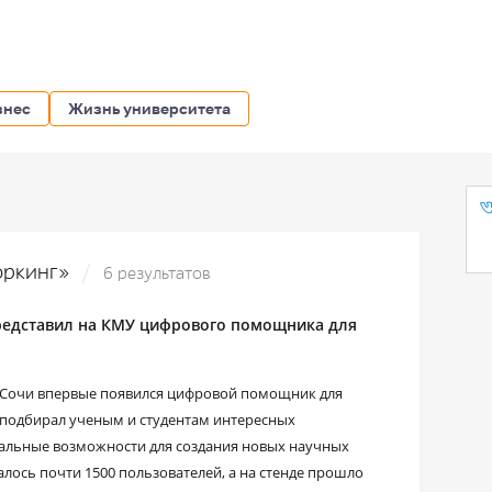
знес
Жизнь университета
воркинг»
6 результатов
редставил на КМУ цифрового помощника для
 в Сочи впервые появился цифровой помощник для
т подбирал ученым и студентам интересных
иальные возможности для создания новых научных
валось почти 1500 пользователей, а на стенде прошло