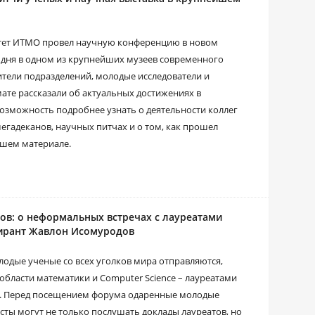
ситет ИТМО провел научную конференцию в новом
 дня в одном из крупнейших музеев современного
ители подразделений, молодые исследователи и
ате рассказали об актуальных достижениях в
возможность подробнее узнать о деятельности коллег
мегадеканов, научных питчах и о том, как прошел
ашем материале.
ов: о неформальных встречах с лауреатами
пирант Жавлон Исомуродов
лодые ученые со всех уголков мира отправляются,
бласти математики и Computer Science – лауреатами
ы. Перед посещением форума одаренные молодые
ты могут не только послушать доклады лауреатов, но