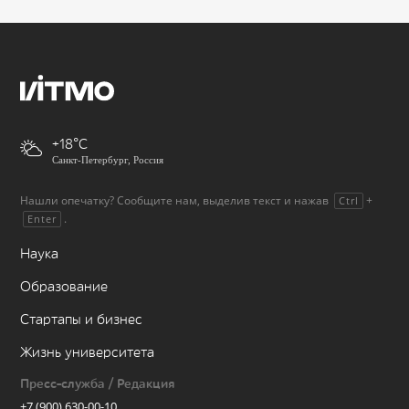
+18
Санкт-Петербург, Россия
Нашли опечатку? Сообщите нам, выделив текст и нажав
+
Ctrl
.
Enter
Наука
Образование
Стартапы и бизнес
Жизнь университета
Пресс-служба / Редакция
+7 (900) 630-00-10