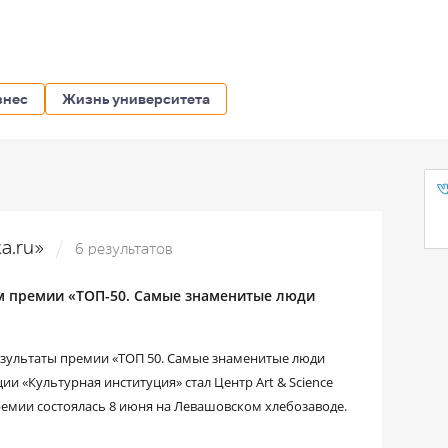
знес
Жизнь университета
ка.ru»
6 результатов
ом премии «ТОП-50. Самые знаменитые люди
езультаты премии «ТОП 50. Самые знаменитые люди
и «Культурная институция» стал Центр Art & Science
емии состоялась 8 июня на Левашовском хлебозаводе.