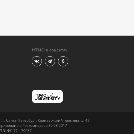
ИТМО в соцсетях
 г. Санкт-Петербург, Кронверкский проспект, д. 49
рировано в Роскомнадзор 30.08.2017
Л № ФС 77 – 70637