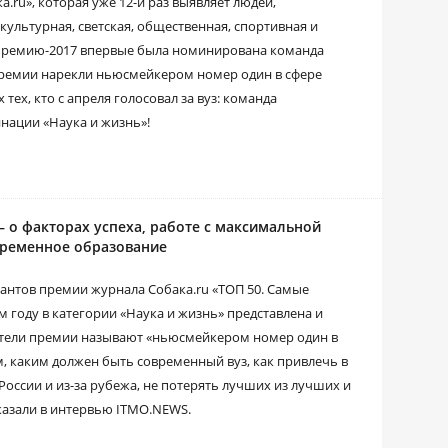
.ru», которая уже 12-й раз выявляет людей,
культурная, светская, общественная, спортивная и
 премию-2017 впервые была номинирована команда
ремии нарекли ньюсмейкером номер один в сфере
 тех, кто с апреля голосовал за вуз: команда
нации «Наука и жизнь»!
 о факторах успеха, работе с максимальной
временное образование
антов премии журнала Собака.ru «ТОП 50. Самые
м году в категории «Наука и жизнь» представлена и
тели премии называют «ньюсмейкером номер один в
м, каким должен быть современный вуз, как привлечь в
России и из-за рубежа, не потерять лучших из лучших и
казали в интервью ITMO.NEWS.