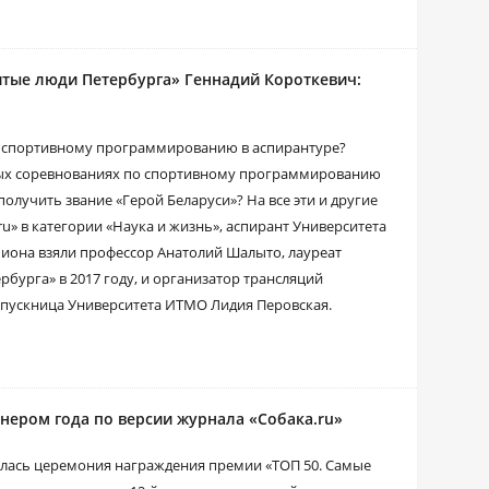
итые люди Петербурга» Геннадий Короткевич:
 спортивному программированию в аспирантуре?
чных соревнованиях по спортивному программированию
получить звание «Герой Беларуси»? На все эти и другие
u» в категории «Наука и жизнь», аспирант Университета
иона взяли профессор Анатолий Шалыто, лауреат
бурга» в 2017 году, и организатор трансляций
пускница Университета ИТМО Лидия Перовская.
нером года по версии журнала «Собака.ru»
оялась церемония награждения премии «ТОП 50. Самые