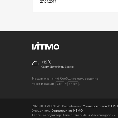
27.04.2017
+19
Санкт-Петербург, Россия
Нашли опечатку? Сообщите нам, выделив
текст и нажав
+
.
Ctrl
Enter
2026 © ITMO.NEWS Разработано
Университетом ИТМО
Учредитель:
Университет ИТМО
Главный редактор: Климентьев Илья Александрович