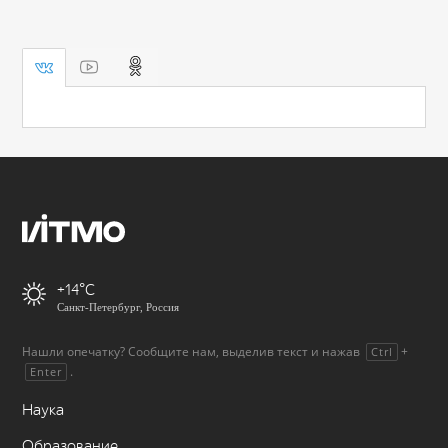
+14
Санкт-Петербург, Россия
Нашли опечатку? Сообщите нам, выделив текст и нажав
+
Ctrl
.
Enter
Наука
Образование