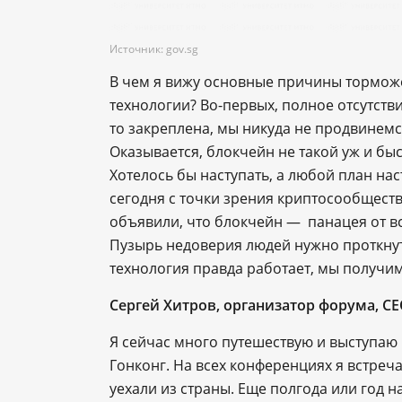
Источник: gov.sg
В чем я вижу основные причины тормо
технологии? Во-первых, полное отсутстви
то закреплена, мы никуда не продвинемс
Оказывается, блокчейн не такой уж и быс
Хотелось бы наступать, а любой план на
сегодня с точки зрения криптосообщест
объявили, что блокчейн — панацея от вс
Пузырь недоверия людей нужно проткнуть
технология правда работает, мы получи
Сергей Хитров, организатор форума, C
Я сейчас много путешествую и выступаю в
Гонконг. На всех конференциях я встреч
уехали из страны. Еще полгода или год н