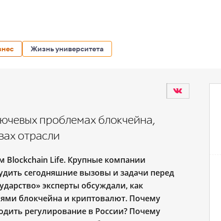
знес
Жизнь университета
ключевых проблемах блокчейна,
вах отрасли
м Blockchain Life. Крупные компании
судить сегодняшние вызовы и задачи перед
сударство
»
эксперты обсуждали, как
гиями блокчейна и криптовалют. Почему
ходить регулирование в России? Почему