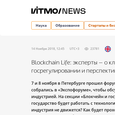
Наука
Образование
Стартапы и би
14 Ноября 2018, 12:45
UTC+3
23781
Blockchain Life: эксперты — о 
госрегулировании и перспекти
7 и 8 ноября в Петербурге прошел фору
собрались в
«
Экспофоруме
»
, чтобы об
индустрией. На секции
«
Блокчейн и го
государство будет работать с техноло
индустрия не движется? Как будет про