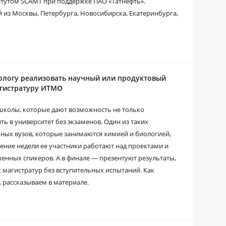
утом SCAMT при поддержке ПАО «Татнефть».
 из Москвы, Петербурга, Новосибирска, Екатеринбурга,
иологу реализовать научный или продуктовый
агистратуру ИТМО
школы, которые дают возможность не только
ть в университет без экзаменов. Один из таких
жных вузов, которые занимаются химией и биологией,
ение недели ее участники работают над проектами и
енных спикеров. А в финале ― презентуют результаты,
х магистратур без вступительных испытаний. Как
, рассказываем в материале.