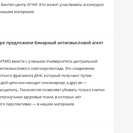
Биотех-центр АГНИ. Кто может участвовать в конкурсе
в нашем материале.
ире предложили бинарный антисмысловой агент
 ИТМО вместе с учеными Университета центральной
нтисмыслового олигонуклеотида. Это соединение
роткого фрагмента ДНК, который получают путем
аждой цепочки находит онкомаркер, а другая —
асщепить. Технология позволяет убивать только клетки
етронутыми здоровые ткани, в которых нет
его перспективах ― в нашем материале.