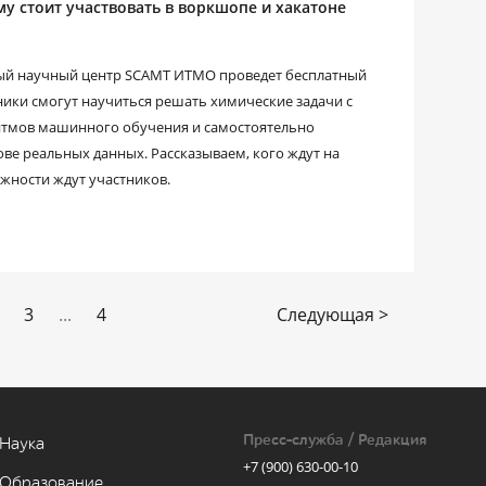
у стоит участвовать в воркшопе и хакатоне
дный научный центр SCAMT ИТМО проведет бесплатный
ники смогут научиться решать химические задачи с
итмов машинного обучения и самостоятельно
ве реальных данных. Рассказываем, кого ждут на
ожности ждут участников.
3
...
4
Следующая >
Пресс-служба / Редакция
Наука
+7 (900) 630-00-10
Образование