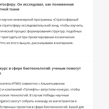
атосферу. Он исследовал, как пониженная
тной ткани
ал научно-инженерной программы «Стратосферный
в стратосферу исследовательский зонд, чтобы изучить,
тический процесс формирования структур, подобных
ут пригодиться при проектировании космических
 Что из этого вышло, рассказываем в материале.
курс в сфере биотехнологий: ученым помогут
ю
ситета ИТМО совместно с Альметьевским
 и компанией «Татнефть» запустили конкурс, чтобы
ысоких технологий. В случае победы научные
igator) смогут собрать команду из магистрантов и
бственных проектов в сфере биотехнологий. Базой для