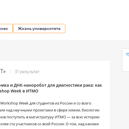
знес
Жизнь университета
MT»
31 результат
ника и ДНК-наноробот для диагностики рака: как
kshop Week в ИТМО
Workshop Week для студентов из России и со всего
али над научными проектами в сфере химии, биологии
менов поступить в магистратуру ИТМО — за всю историю
ее ста участников со всей России. О том, над какими