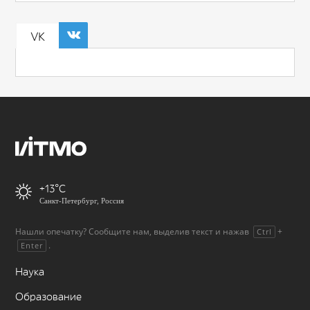
VK
+13
Санкт-Петербург, Россия
Нашли опечатку? Сообщите нам, выделив текст и нажав
+
Ctrl
.
Enter
Наука
Образование