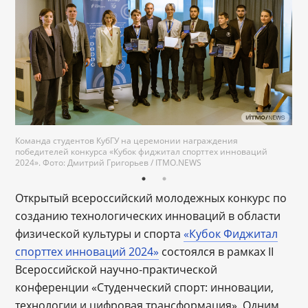
Команда студентов КубГУ на церемонии награждения
победителей конкурса «Кубок фиджитал спорттех инноваций
2024». Фото: Дмитрий Григорьев / ITMO.NEWS
Открытый всероссийский молодежных конкурс по
созданию технологических инноваций в области
физической культуры и спорта
«Кубок Фиджитал
спорттех инноваций 2024»
состоялся в рамках II
Всероссийской научно-практической
конференции «Студенческий спорт: инновации,
технологии и цифровая трансформация». Одним