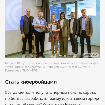
Марина Шадус на церемонии награждения победителей конкурса
«Кубок фиджитал спорттех инноваций 2024». Фото: Дмитрий
Григорьев / ITMO.NEWS
Стать кибербойцами
Всегда мечтали получить черный пояс по каратэ,
но боитесь заработать травму или в вашем городе
нет нужной секции? Команда из Нижнего