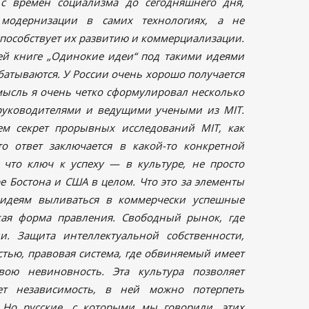
 с времен социализма до сегодняшнего дня,
 модернизации в самих технологиях, а не
способствует их развитию и коммерциализации.
ей книге „Одинокие идеи“ под такими идеями
абатываются. У России очень хорошо получается
 мысль я очень четко сформулировал несколько
 руководителями и ведущими учеными из MIT.
ем секрет прорывных исследований MIT, как
о ответ заключается в какой-то конкретной
 что ключ к успеху — в культуре, не просто
ре Бостона и США в целом. Что это за элементы
 идеям выливаться в коммерчески успешные
кая форма правления. Свободный рынок, где
. Защита интеллектуальной собственности,
стью, правовая система, где обвиняемый имеет
вою невиновность. Эта культура позволяет
ает независимость, в ней можно потерпеть
 Но русские, с которыми мы говорили, этих