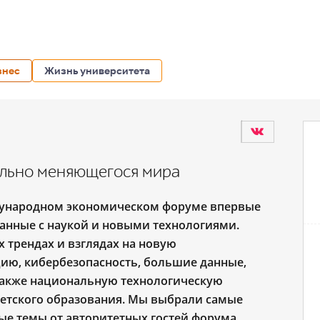
знес
Жизнь университета
льно меняющегося мира
дународном экономическом форуме впервые
анные с наукой и новыми технологиями.
 трендах и взглядах на новую
ию, кибербезопасность, большие данные,
 также национальную технологическую
етского образования. Мы выбрали самые
е темы от авторитетных гостей форума.