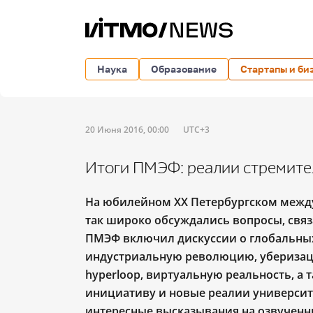
Наука
Образование
Стартапы и би
20 Июня 2016, 00:00
UTC+3
Итоги ПМЭФ: реалии стремите
На юбилейном XX Петербургском меж
так широко обсуждались вопросы, связ
ПМЭФ включил дискуссии о глобальных
индустриальную революцию, уберизац
hyperloop, виртуальную реальность, а
инициативу и новые реалии университ
интересные высказывания на озвученны