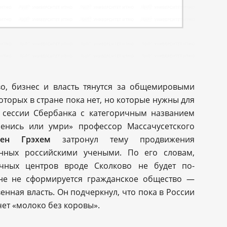
во, бизнес и власть тянутся за общемировыми
торых в стране пока нет, но которые нужны для
я сессии Сбербанка с категоричным названием
менись или умри» профессор Массачусетского
рен Грэхем
затронул тему продвижения
анных российскими учеными. По его словам,
ичных центров вроде Сколково не будет по-
ане не сформируется гражданское общество —
енная власть. Он подчеркнул, что пока в России
чет «молоко без коровы».