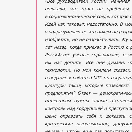
«
Все руководители России, начиная
полагали, что ответ на проблемы
в социоэкономической среде, которая 
Идей как таковых недостаточно. В мо
я подразумеваю те, что никем не разр
изобретать, но не разрабатывать. Эту
лет назад, когда приехал в Россию с
Российские ученые спрашивали, в ч
им нас догнать. Все они думали, чт
технологии. Но мои коллеги сказали,
в подходе к работе в MIT, но в культу
культуры такие, которые позволяют
предприятия? Ответ — демократичес
инвесторам нужны новые технологии
контроль над коррупцией и преступно
шанс оправдать себя и доказать с
критические высказывания, допуск
неудачу, чтобы еще раз попытаться.