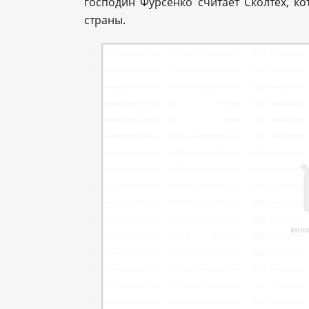
господин Фурсенко считает Сколтех, к
страны.