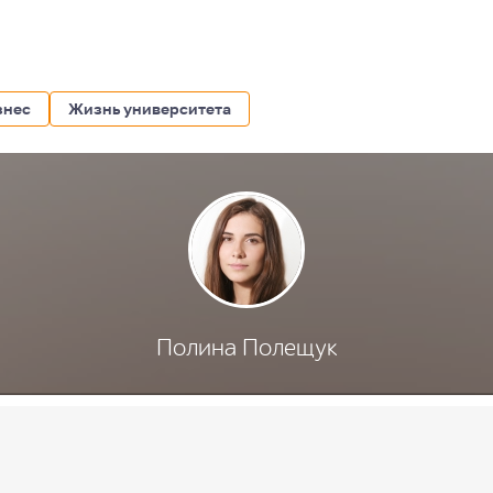
знес
Жизнь университета
Полина Полещук