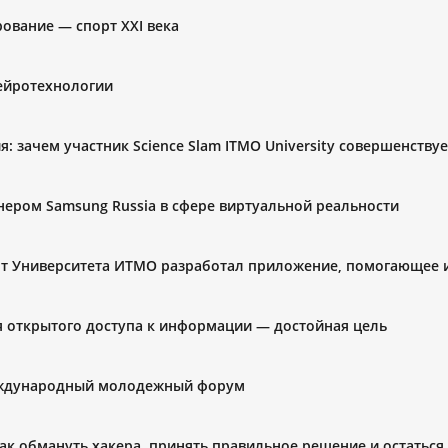
ование — спорт XXI века
нейротехнологии
: зачем участник Science Slam ITMO University совершенству
тнером Samsung Russia в сфере виртуальной реальности
ент Университета ИТМО разработал приложение, помогающее
я открытого доступа к информации — достойная цель
еждународный молодежный форум
ак обмануть хакера, принять правильное решение и остатьс