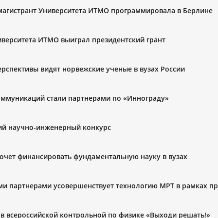
 магистрант Университета ИТМО программировала в Берлине
иверситета ИТМО выиграл президентский грант
ерспективы видят норвежские ученые в вузах России
оммуникаций стали партнерами по «Иннограду»
ский научно-инженерный конкурс
хочет финансировать фундаментальную науку в вузах
ми партнерами усовершенствует технологию МРТ в рамках пр
в всероссийской контрольной по физике «Выходи решать!»