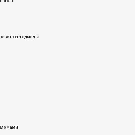
ьность
шевит светодиоды
ипломами