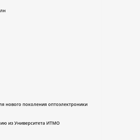
олн
для нового поколения оптоэлектроники
нию из Университета ИТМО