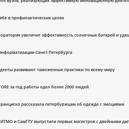
нге вузов, реализующих эффективную инновационную деятел
себе в профилактических целях
боратория увеличит эффективность солнечных батарей и уде
 информатизации Санкт-Петербурга
студенты развивают таможенные практики по всему миру
TORE за год работы одел более 2000 людей
Франциско рассказала петербуржцам об одежде с эмоциями
т ИТМО и СамГТУ выпустили первых магистров с двойными д