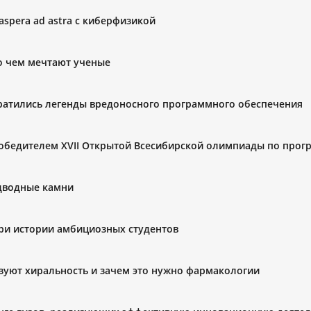
spera ad astra с киберфизикой
о чем мечтают ученые
вратились легенды вредоносного программного обеспечения
победителем XVII Открытой Всесибирской олимпиады по про
одводные камни
 три истории амбициозных студентов
зуют хиральность и зачем это нужно фармакологии