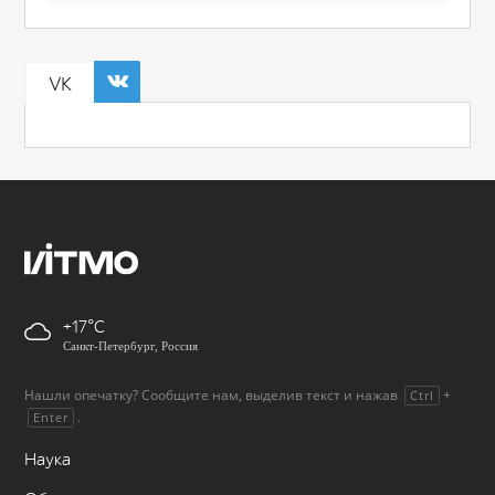
VK
+17
Санкт-Петербург, Россия
Нашли опечатку? Сообщите нам, выделив текст и нажав
+
Ctrl
.
Enter
Наука