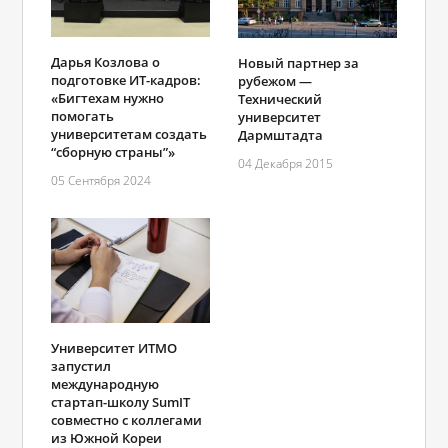
Дарья Козлова о
Новый партнер за
подготовке ИТ-кадров:
рубежом —
«Бигтехам нужно
Технический
помогать
университет
университетам создать
Дармштадта
“сборную страны”»
04 Декабря 2015
05 Сентября 2024
Университет ИТМО
запустил
международную
стартап-школу SumIT
совместно с коллегами
из Южной Кореи