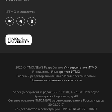
ИТМО в соцсетях
2026 © ITMO.NEWS Разработано
Университетом ИТМО
Учредитель:
Университет ИТМО
Главный редактор: Климентьев Илья Александрович
Правила использования контента
Адрес учредителя и редакции: 197101, г. Санкт-Петербург,
Кронверкский проспект, д. 49
Сетевое издание ITMO.NEWS зарегистрировано в Роскомнадзор
30.08.2017
Свидетельство о регистрации СМИ ЭЛ № ФС 77 – 70637