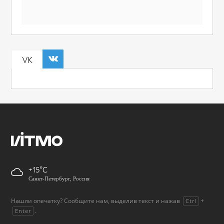
VK
+15
Санкт-Петербург, Россия
Нашли опечатку? Сообщите нам, выделив текст и нажав
+
Ctrl
.
Enter