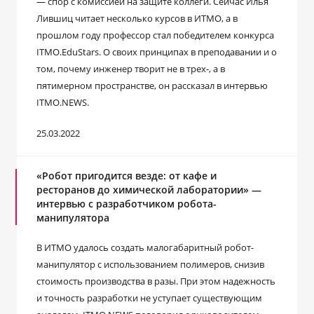
― спор с комиссией на защите коллеги. Сейчас Илья
Лившиц читает несколько курсов в ИТМО, а в
прошлом году профессор стал победителем конкурса
ITMO.EduStars. О своих принципах в преподавании и о
том, почему инженер творит не в трех-, а в
пятимерном пространстве, он рассказал в интервью
ITMO.NEWS.
25.03.2022
«Робот пригодится везде: от кафе и
ресторанов до химической лаборатории» —
интервью с разработчиком робота-
манипулятора
В ИТМО удалось создать малогабаритный робот-
манипулятор с использованием полимеров, снизив
стоимость производства в разы. При этом надежность
и точность разработки не уступает существующим