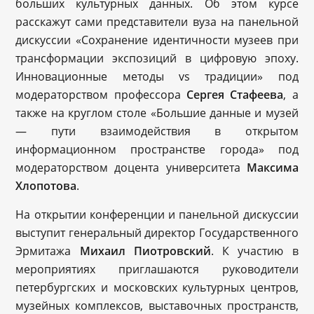
больших культурных данных. Об этом курсе
расскажут сами представители вуза на панельной
дискуссии «Сохранение идентичности музеев при
трансформации экспозиций в цифровую эпоху.
Инновационные методы vs традиции» под
модераторством профессора
С
ергея
Стафеева
, а
также на круглом столе «Большие данные и музей
— пути взаимодействия в открытом
информационном пространстве города» под
модераторством доцента университета
М
аксима
Хлопотова
.
На открытии конференции и панельной дискуссии
выступит генеральный директор Государственного
Эрмитажа
М
ихаил
Пиотровский
. К участию в
мероприятиях приглашаются руководители
петербургских и московских культурных центров,
музейных комплексов, выставочных пространств,