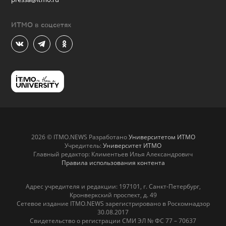
ИТМО в соцсетях
2026 © ITMO.NEWS Разработано
Университетом ИТМО
Учредитель:
Университет ИТМО
Главный редактор: Климентьев Илья Александрович
Правила использования контента
Адрес учредителя и редакции: 197101, г. Санкт-Петербург,
Кронверкский проспект, д. 49
Сетевое издание ITMO.NEWS зарегистрировано в Роскомнадзор
30.08.2017
Свидетельство о регистрации СМИ ЭЛ № ФС 77 – 70637