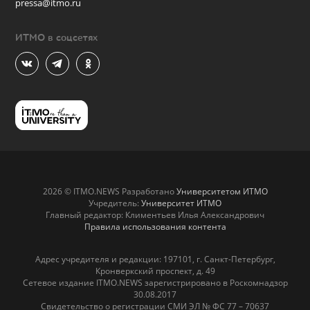
pressa@itmo.ru
ИТМО в соцсетях
2026 © ITMO.NEWS Разработано
Университетом ИТМО
Учредитель:
Университет ИТМО
Главный редактор: Климентьев Илья Александрович
Правила использования контента
Адрес учредителя и редакции: 197101, г. Санкт-Петербург,
Кронверкский проспект, д. 49
Сетевое издание ITMO.NEWS зарегистрировано в Роскомнадзор
30.08.2017
Свидетельство о регистрации СМИ ЭЛ № ФС 77 – 70637