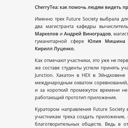
CherryTea: как помочь людям видеть п
Именно трек Future Society выбрала дл
два магистранта кафедры вычислите
Маркелов
и
Андрей Виноградов
, магис
гуманитарной сфере
Юлия Мишина
Кирилл Луценко
.
Как отмечают участники, это уже не пер
же составе студенты успели принять у
Junction. Хакатон в HEX в Эйндховене
международным охватом соревнований,
и за короткий промежуток времени не 
работающий прототип приложения.
Куратором направления Future Society
участникам трека создать приложение,
благотворительных обществ. Ведь в о