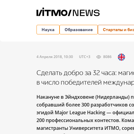
Наука
Образование
Стартапы и би
4 Апреля 2018, 10:30
UTC+3
8086
Сделать добро за 32 часа: ма
в число победителей междуна
Накануне в Эйндховене (Нидерланды) 
собравший более 300 разработчиков со
эгидой Major League Hacking — официа
200 профессиональных контестов. Кома
магистранты Университета ИТМО, соревно