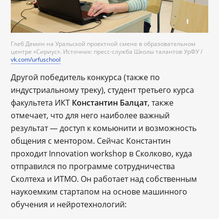
Глеб Демин на Уральской проектной смене в образовательном
центре «Сириус». Источник: пресс-служба Школы талантов УрФУ /
vk.com/urfuschool
Другой победитель конкурса (также по
индустриальному треку), студент третьего курса
факультета ИКТ
Константин Балцат
, также
отмечает, что для него наиболее важный
результат ― доступ к комьюнити и возможность
общения с ментором. Сейчас Константин
проходит Innovation workshop в Сколково, куда
отправился по программе сотрудничества
Сколтеха и ИТМО. Он работает над собственным
наукоемким стартапом на основе машинного
обучения и нейротехнологий: