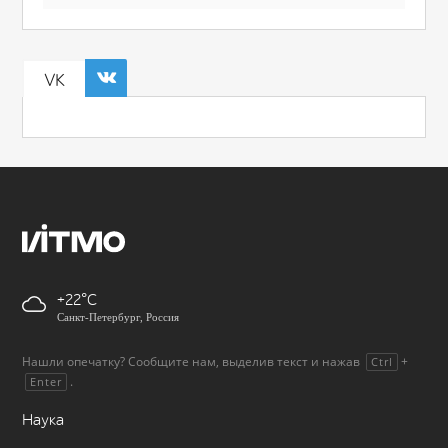
VK
+22
Санкт-Петербург, Россия
Нашли опечатку? Сообщите нам, выделив текст и нажав
+
Ctrl
.
Enter
Наука