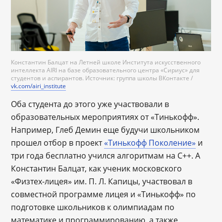
Константин Балцат на Летней школе Института искусственного
интеллекта AIRI на базе образовательного центра «Сириус» для
студентов и аспирантов. Источник: группа школы ВКонтакте /
vk.com/airi_institute
Оба студента до этого уже участвовали в
образовательных мероприятиях от «Тинькофф».
Например, Глеб Демин еще будучи школьником
прошел отбор в проект
«Тинькофф Поколение»
и
три года бесплатно учился алгоритмам на С++. А
Константин Балцат, как ученик московского
«Физтех-лицея» им. П. Л. Капицы, участвовал в
совместной программе лицея и «Тинькофф» по
подготовке школьников к олимпиадам по
математике и программированию, а также