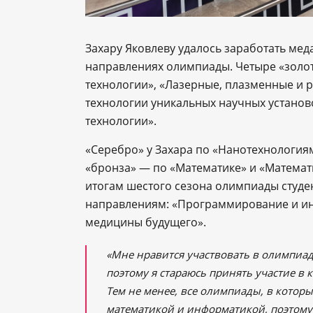
Захару Яковлеву удалось заработать ме
направлениях олимпиады. Четыре «золота
технологии», «Лазерные, плазменные и 
технологии уникальных научных установо
технологии».
«Серебро» у Захара по «Нанотехнологиям
«бронза» ― по «Математике» и «Математ
итогам шестого сезона олимпиады студе
направлениям: «Программирование и и
медицины будущего».
«Мне нравится участвовать в олимпиада
поэтому я стараюсь принять участие в
Тем не менее, все олимпиады, в которы
математикой и информатикой, поэтому