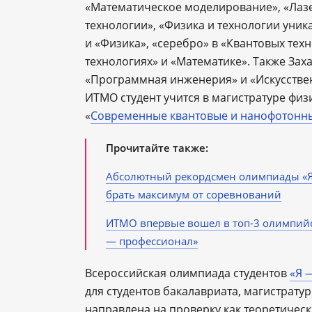
«Математическое моделирование», «Лаз
технологии», «Физика и технологии уник
и «Физика», «серебро» в «Квантовых тех
технологиях» и «Математике». Также Зах
«Программная инженерия» и «Искусствен
ИТМО студент учится в магистратуре физ
«
Современные квантовые и нанофотонн
Прочитайте также:
Абсолютный рекордсмен олимпиады «Я 
брать максимум от соревнований
ИТМО впервые вошел в топ-3 олимпийс
— профессионал»
Всероссийская олимпиада студентов
«Я 
для студентов бакалавриата, магистрату
направлена на проверку как теоретическ