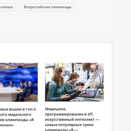
ссионал
Всероссийские олимпиады
Медицина,
вые вошел в топ-3
программирование и ИТ,
ого медального
искусственный интеллект —
зов олимпиады «Я
самые популярные треки
ионал»
олимпиады «Я —