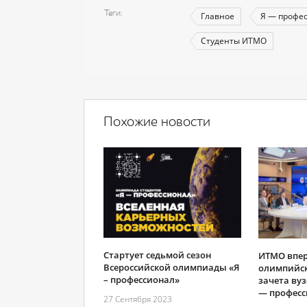
Теги
Главное
Я — профе
Студенты ИТМО
Похожие новости
Стартует седьмой сезон
ИТМО впер
Всероссийской олимпиады «Я
олимпийск
– профессионал»
зачета ву
— професс
27 Сентября 2023