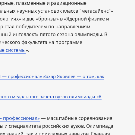
ерные, плазменные и радиационные
альных научных установок класса “мегасайенс”»
нологиях» и две «бронзы» в «Ядерной физике и
ар стал победителем по направлениям
ный интеллект» пятого сезона олимпиады. В
ического факультета на программе
ые системы
».
― профессионал» Захар Яковлев ― о том, как
кого медального зачета вузов олимпиады «Я
— профессионал»
— масштабные соревнования
ры и специалитета российских вузов. Олимпиада
их знаний, так и прикладных навыков. Главная