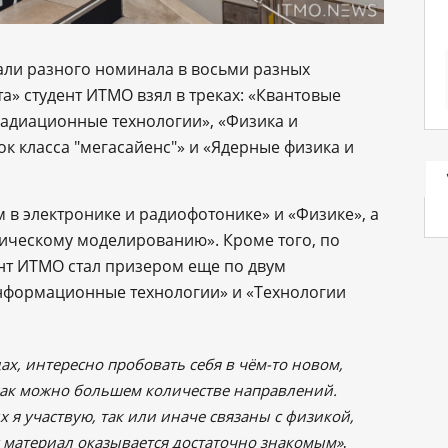
дали разного номинала в восьми разных
» студент ИТМО взял в треках: «Квантовые
радиационные технологии», «Физика и
к класса "мегасайенс"» и «Ядерные физика и
 в электронике и радиофотонике» и «Физике», а
ическому моделированию». Кроме того, по
нт ИТМО стал призером еще по двум
нформационные технологии» и «Технологии
х, интересно пробовать себя в чём-то новом,
 как можно большем количестве направлений.
х я участвую, так или иначе связаны с физикой,
 материал оказывается достаточно знакомым»
,