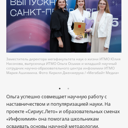
Заместитель директора мегафакультета наук о жизни ИТМО Юлия
Насонова, выпускница ИТМО Ольга Осьмак и младший научный
сотрудник научно-образовательного центра инфохимии ИТМО
Мария Ашихмина. Фото: Кирилл Дженжеруха / «Мегабайт Медиа»
Ольга успешно совмещает научную работу с
наставничеством и популяризацией науки. На
проекте «Сириус.Лето» и образовательных сменах
«Инфохимия» она помогала школьникам
осваивать основы научной методологии,