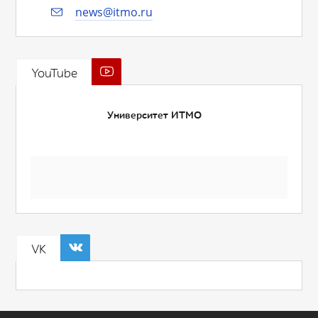
news@itmo.ru
YouTube
Университет ИТМО
VK