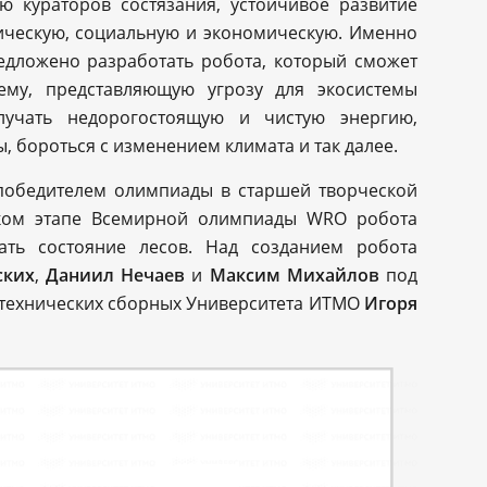
ю кураторов состязания, устойчивое развитие
ическую, социальную и экономическую. Именно
едложено разработать робота, который сможет
ему, представляющую угрозу для экосистемы
лучать недорогостоящую и чистую энергию,
, бороться с изменением климата и так далее.
победителем олимпиады в старшей творческой
йском этапе Всемирной олимпиады WRO робота
вать состояние лесов. Над созданием робота
ских
,
Даниил Нечаев
и
Максим Михайлов
под
технических сборных Университета ИТМО
Игоря