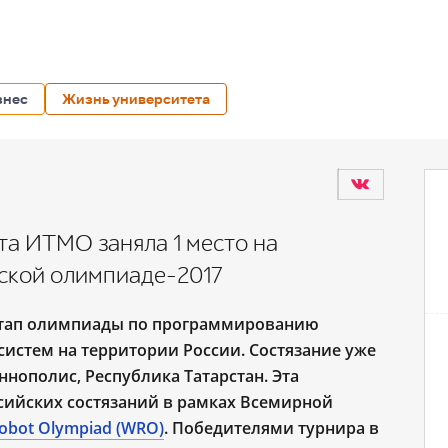
знес
Жизнь университета
а ИТМО заняла 1 место на
ской олимпиаде-2017
 этап олимпиады по программированию
истем на территории России. Состязание уже
ннополис, Республика Татарстан. Эта
сийских состязаний в рамках Всемирной
obot Olympiad (WRO)
. Победителями турнира в