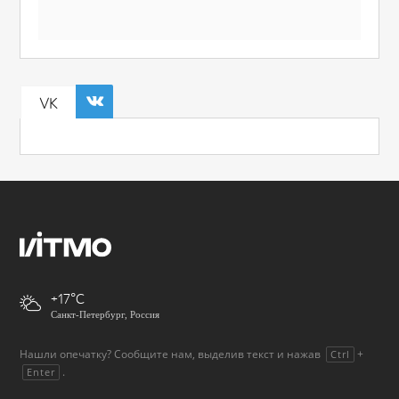
VK
+17
Санкт-Петербург, Россия
Нашли опечатку? Сообщите нам, выделив текст и нажав
+
Ctrl
.
Enter