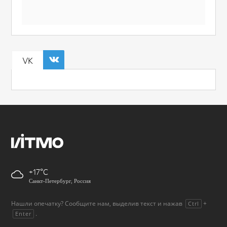
VK
+17
Санкт-Петербург, Россия
Нашли опечатку? Сообщите нам, выделив текст и нажав
+
Ctrl
.
Enter