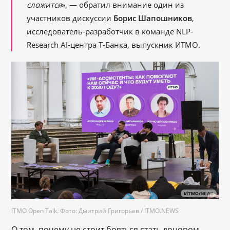
сложится
», — обратил внимание один из
участников дискуссии
Борис Шапошников
,
исследователь-разработчик в команде NLP-
Research AI-центра Т-Банка, выпускник ИТМО.
ITMO Open Talk. Фото: Дмитрий Григорьев / ITMO.NEWS
О том, почему не стоит бояться стать донором