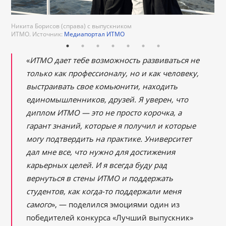
Никита Борисов (справа) с выпускником
Медиапортал ИТМО
Медиапортал
Медиапортал
Медиапортал
ИТМО. Источник:
ИТМО
ИТМО
ИТМО
Медиапортал ИТМО
Медиапортал ИТМО
Медиапортал ИТМО
«
ИТМО дает тебе возможность развиваться не
только как профессионалу, но и как человеку,
выстраивать свое комьюнити, находить
единомышленников, друзей. Я уверен, что
диплом ИТМО — это не просто корочка, а
гарант знаний, которые я получил и которые
могу подтвердить на практике. Университет
дал мне все, что нужно для достижения
карьерных целей. И я всегда буду рад
вернуться в стены ИТМО и поддержать
студентов, как когда-то поддержали меня
самого
», — поделился эмоциями один из
победителей конкурса «Лучший выпускник»