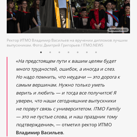
Медиапортал ИТМО
Ректор ИТМО Владимир Васильев на вручении дипломов лучшим
выпускникам. Фото: Дмитрий Григорьев / ITMO.NEWS
«
На предстоящем пути к вашим целям будет
много трудностей, ошибок, а иногда и слез.
Но надо помнить, что неудачи — это дорога к
самым вершинам. Нужно только уметь
верить и любить — и тогда все получится! Я
уверен, что наши сегодняшние выпускники
не порвут связь с университетом. ITMO Family
— это не пустые слова, и наш праздник тому
подтверждение
», — отметил ректор ИТМО
Владимир Васильев
.