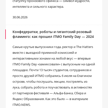
статуэтку бронзового сфинкса — символ мудрости,
интеллекта и сильного характера.
30.06.2026
Конфедератки, роботы и гигантский розовый
фламинго: как прошел ITMO Family Day — 2024
Самые крутые выпускники года, ректор и The Hatters
вместе с выездной приемной комиссией и
интерактивными зонами на любой вкус — впервые
ITMO Family Day «замиксовали» с выпускным на одной
площадке. Почти 13 тысяч студентов, сотрудников и
просто друзей ИТМО собрались 6 июля на Елагином
острове, чтобы послушать лекции, пострелять из
лука, собрать робота и поучаствовать в активностях
от партнеров фестиваля — Альфа-Банка, Сбера и
Яндекс Образования. Как это было — в материале
ITMO.NEWS.