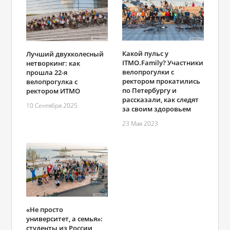
Какой пульс у
Лучший двухколесный
ITMO.Family? Участники
нетворкинг: как
велопрогулки с
прошла 22-я
ректором прокатились
велопрогулка с
по Петербургу и
ректором ИТМО
рассказали, как следят
10 Сентября 2025
за своим здоровьем
23 Мая 2023
«Не просто
университет, а семья»:
студенты из России,